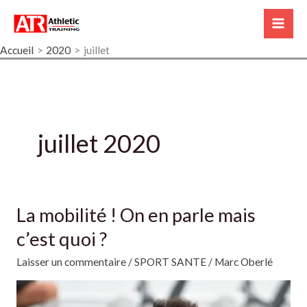
Aller
A
Mai
au
d
Me
contenu
Accueil
2020
juillet
r
e
s
s
juillet 2020
e
e
-
m
La mobilité ! On en parle mais
La
a
mobilité
c’est quoi ?
i
!
Laisser un commentaire
/
SPORT SANTE
/
Marc Oberlé
On
l
en
parle