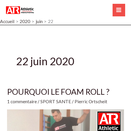
Aller
A
Mai
au
d
Me
contenu
Accueil
2020
juin
22
r
e
s
s
22 juin 2020
e
e
-
m
POURQUOI LE FOAM ROLL ?
POURQUOI
a
LE
1 commentaire
/
SPORT SANTE
/
Pierric Ortscheit
i
FOAM
ROLL
l
?